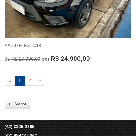
KA 1.0 FLEX 2013
R$ 24.900,00
de
R$ 27.900,00
por
«
1
2
»
Voltar
(42) 3225-2385
(42) 99972-0042