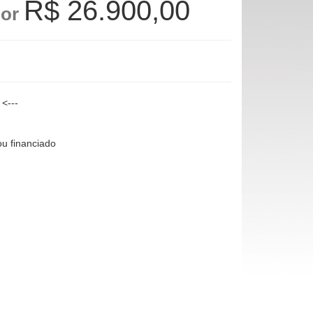
R$ 26.900,00
or
<---
ou financiado